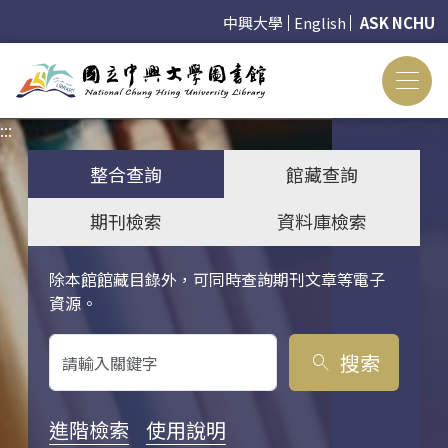
中興大學
English
ASK NCHU
:::
:::
整合查詢
館藏查詢
期刊檢索
資料庫檢索
除本館館藏目錄外，可同時查詢期刊文章等電子
關鍵字搜尋
資源。
搜索
search
進階檢索
使用說明