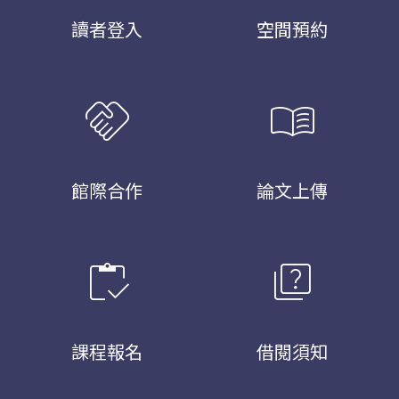
讀者登入
空間預約
handshake
menu_book
館際合作
論文上傳
inventory
quiz
課程報名
借閱須知