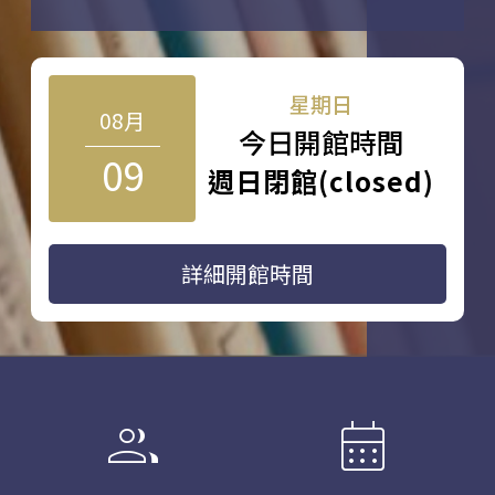
星期日
08月
今日開館時間
09
週日閉館(closed)
詳細開館時間
group
calendar_month