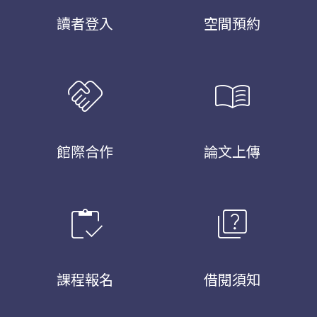
讀者登入
空間預約
handshake
menu_book
館際合作
論文上傳
inventory
quiz
課程報名
借閱須知