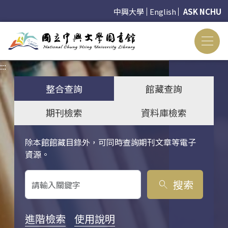
中興大學
English
ASK NCHU
:::
:::
整合查詢
館藏查詢
期刊檢索
資料庫檢索
除本館館藏目錄外，可同時查詢期刊文章等電子
關鍵字搜尋
資源。
搜索
search
進階檢索
使用說明