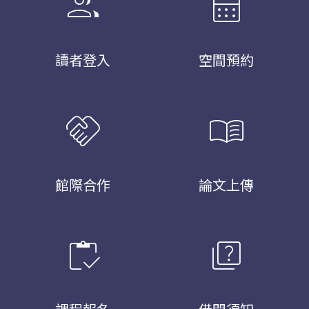
group
calendar_month
讀者登入
空間預約
handshake
menu_book
館際合作
論文上傳
inventory
quiz