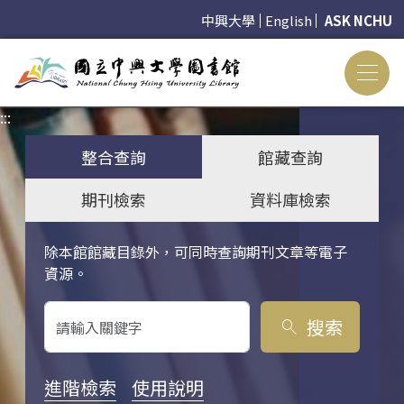
中興大學
English
ASK NCHU
:::
:::
整合查詢
館藏查詢
期刊檢索
資料庫檢索
除本館館藏目錄外，可同時查詢期刊文章等電子
關鍵字搜尋
資源。
搜索
search
進階檢索
使用說明