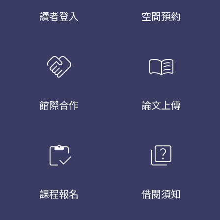
讀者登入
空間預約
handshake
menu_book
館際合作
論文上傳
inventory
quiz
課程報名
借閱須知