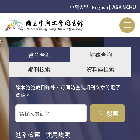
中興大學
English
ASK NCHU
:::
:::
整合查詢
館藏查詢
期刊檢索
資料庫檢索
除本館館藏目錄外，可同時查詢期刊文章等電子
關鍵字搜尋
資源。
搜索
search
進階檢索
使用說明