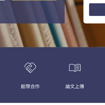
handshake
menu_book
館際合作
論文上傳