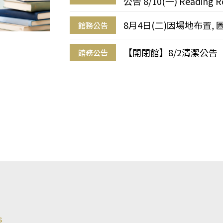
公告 8/10(一) Reading R
8月4日(二)因場地布置, 
館務公告
【開閉館】8/2清潔公告
館務公告
s