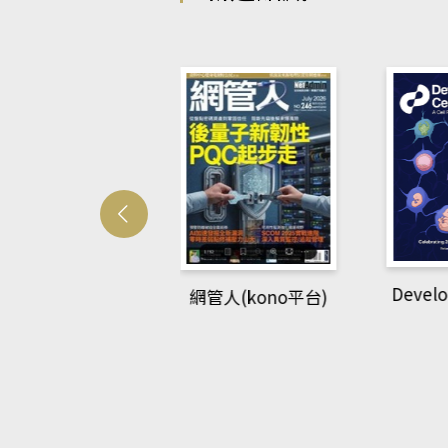
Develo
網管人(kono平台)
中英語教室(AEB
lking Library平
台)