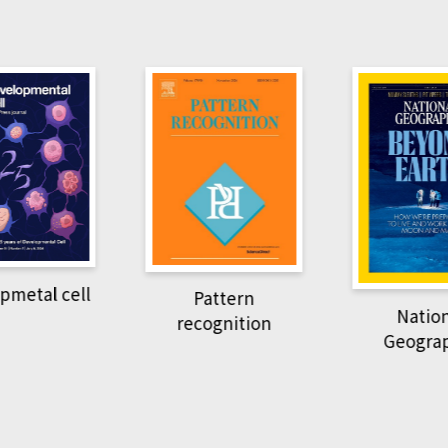
pmetal cell
Pattern
Natio
recognition
Geogra