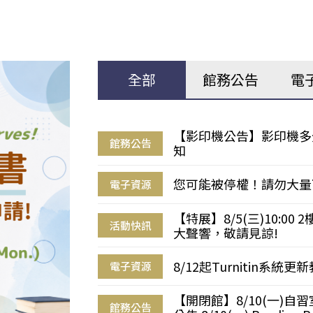
全部
館務公告
電
【影印機公告】影印機多
館務公告
知
您可能被停權！請勿大量
電子資源
【特展】8/5(三)10:0
活動快訊
大聲響，敬請見諒!
8/12起Turnitin系
電子資源
【開閉館】8/10(一)
館務公告