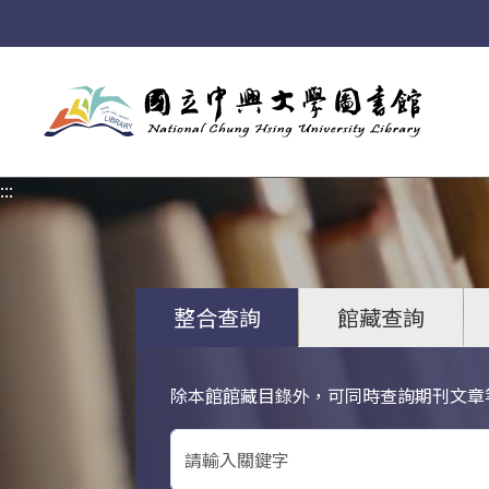
:::
:::
整合查詢
館藏查詢
除本館館藏目錄外，可同時查詢期刊文章
關鍵字搜尋