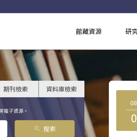
館藏資源
研
期刊檢索
資料庫檢索
0
等電子資源。
0
搜索
search