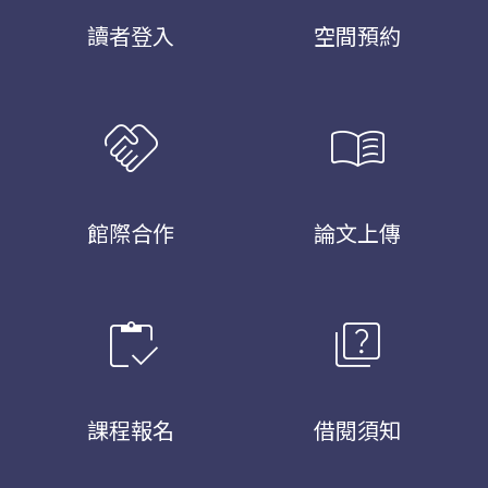
讀者登入
空間預約
handshake
menu_book
館際合作
論文上傳
inventory
quiz
課程報名
借閱須知