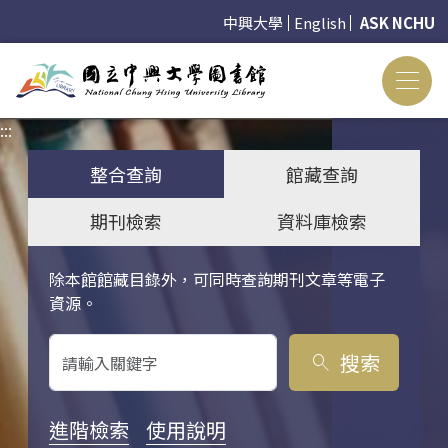
中興大學
English
ASK NCHU
:::
:::
整合查詢
館藏查詢
期刊檢索
資料庫檢索
除本館館藏目錄外，可同時查詢期刊文章等電子
關鍵字搜尋
資源。
搜索
search
進階檢索
使用說明