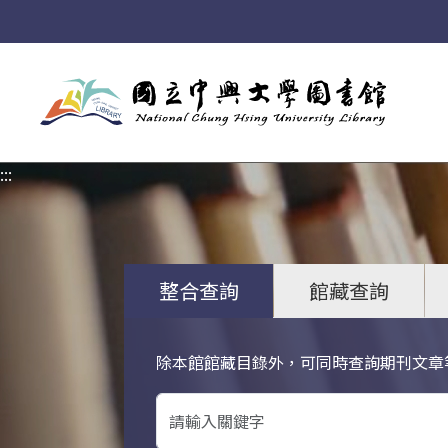
:::
:::
整合查詢
館藏查詢
除本館館藏目錄外，可同時查詢期刊文章
關鍵字搜尋