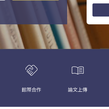
handshake
menu_book
館際合作
論文上傳