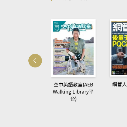
Develo
網管人(kono平台)
中英語教室(AEB
lking Library平
台)