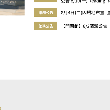
公告 8/10(一) Reading R
8月4日(二)因場地布置, 
館務公告
【開閉館】8/2清潔公告
館務公告
s