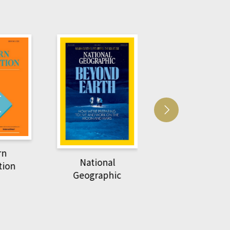
Harvard Business
萌動力一頁漫畫
Review
nal
物力學
phic