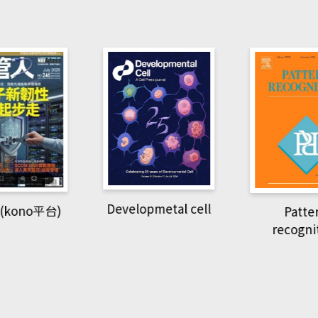
pmetal cell
Pattern
Natio
recognition
Geogra