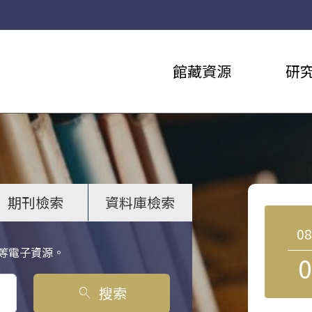
館藏資源
研
期刊檢索
資料庫檢索
0
等電子資源。
0
搜索
search