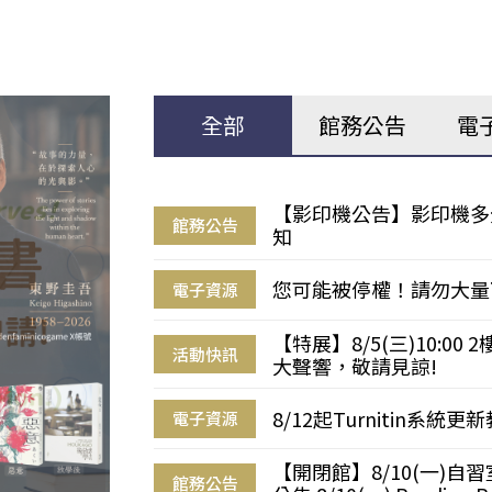
全部
館務公告
電
【影印機公告】影印機多
館務公告
知
您可能被停權！請勿大量
電子資源
【特展】8/5(三)10:0
活動快訊
大聲響，敬請見諒!
8/12起Turnitin系
電子資源
【開閉館】8/10(一)
館務公告