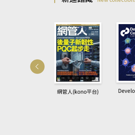
Develo
網管人(kono平台)
中英語教室(AEB
lking Library平
台)