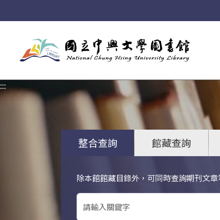
:::
:::
整合查詢
館藏查詢
除本館館藏目錄外，可同時查詢期刊文章
關鍵字搜尋