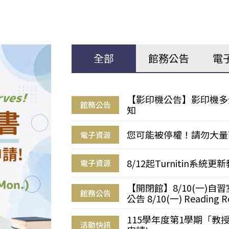
全部
館務公告
電
【影印機公告】影印機多
館務公告
知
您可能被停權！請勿大量
電子資源
8/12起Turnitin系
電子資源
【開閉館】8/10(一)
館務公告
公告 8/10(一) Reading R
115學年度第1學期「
活動快訊