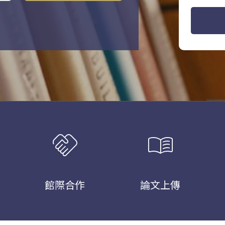
handshake
menu_book
館際合作
論文上傳