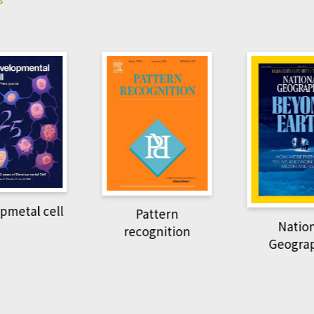
pmetal cell
Pattern
Natio
recognition
Geogra