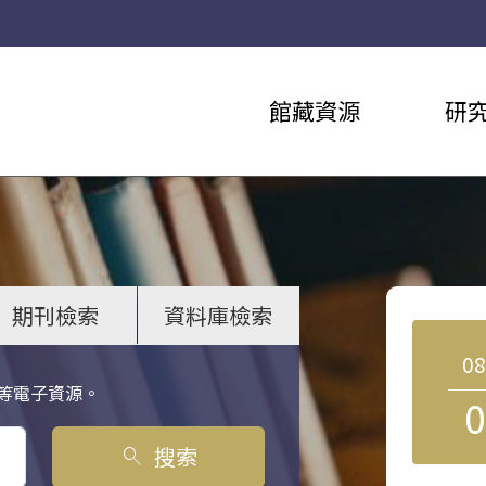
館藏資源
研
期刊檢索
資料庫檢索
0
等電子資源。
0
搜索
search