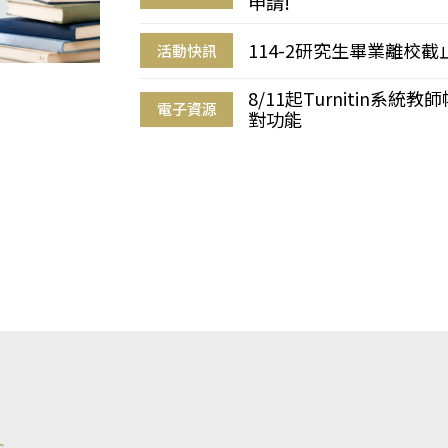
申請!
114-2研究生畢業離校
活動快訊
8/11起Turnitin系
電子資源
對功能
s