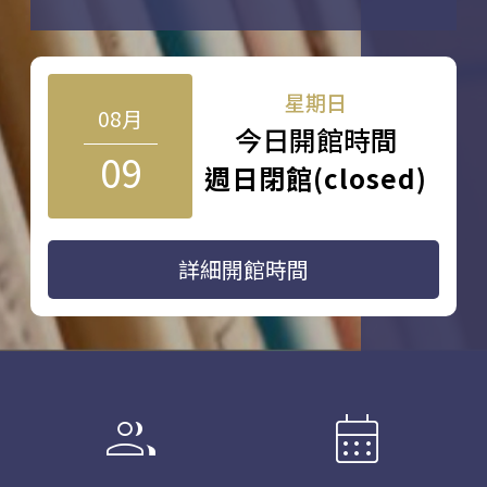
星期日
08月
今日開館時間
09
週日閉館(closed)
詳細開館時間
group
calendar_month