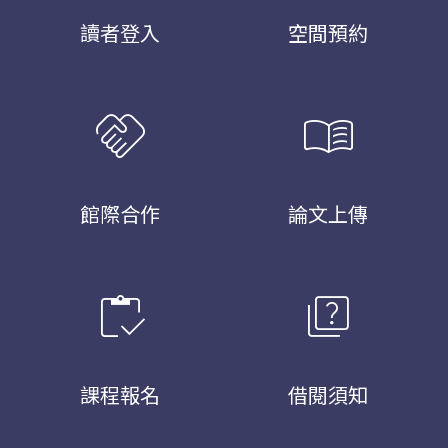
讀者登入
空間預約
handshake
menu_book
館際合作
論文上傳
inventory
quiz
課程報名
借閱須知