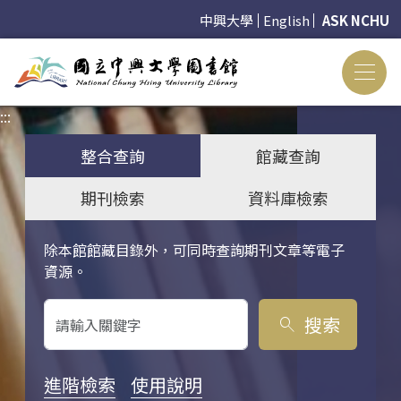
中興大學
English
ASK NCHU
:::
:::
整合查詢
館藏查詢
期刊檢索
資料庫檢索
除本館館藏目錄外，可同時查詢期刊文章等電子
關鍵字搜尋
資源。
搜索
search
進階檢索
使用說明