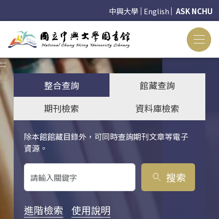
中興大學
English
ASK NCHU
:::
:::
整合查詢
館藏查詢
期刊檢索
資料庫檢索
除本館館藏目錄外，可同時查詢期刊文章等電子
關鍵字搜尋
資源。
搜索
search
進階檢索
使用說明