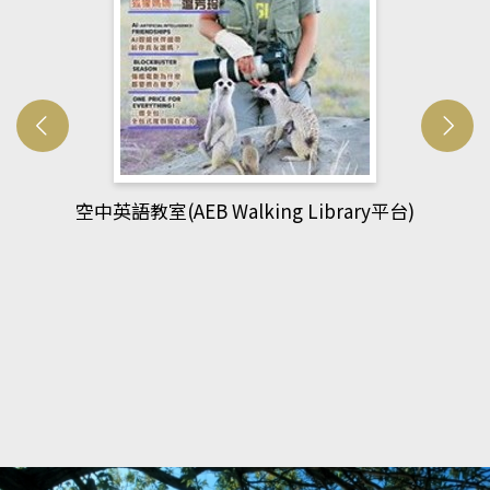
台)
網管人(kono平台)