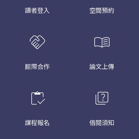
讀者登入
空間預約
handshake
menu_book
館際合作
論文上傳
inventory
quiz
課程報名
借閱須知