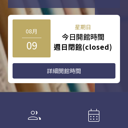
星期日
08月
今日開館時間
09
週日閉館(closed)
詳細開館時間
group
calendar_month