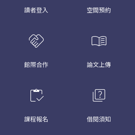
讀者登入
空間預約
handshake
menu_book
館際合作
論文上傳
inventory
quiz
課程報名
借閱須知