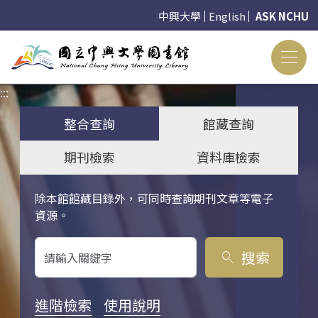
中興大學
English
ASK NCHU
:::
:::
整合查詢
館藏查詢
期刊檢索
資料庫檢索
除本館館藏目錄外，可同時查詢期刊文章等電子
關鍵字搜尋
資源。
搜索
search
進階檢索
使用說明