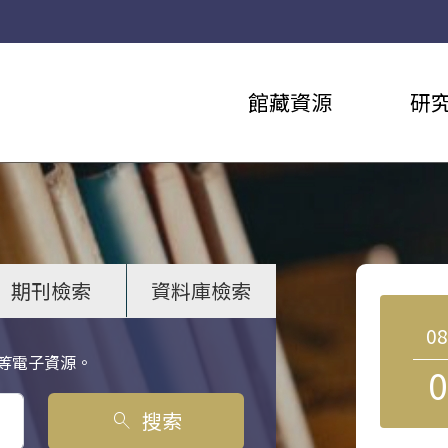
館藏資源
研
期刊檢索
資料庫檢索
0
等電子資源。
0
搜索
search