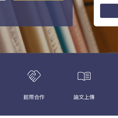
handshake
menu_book
館際合作
論文上傳