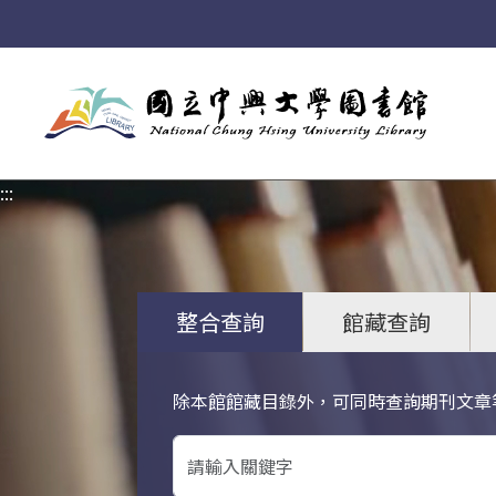
:::
:::
整合查詢
館藏查詢
除本館館藏目錄外，可同時查詢期刊文章
關鍵字搜尋