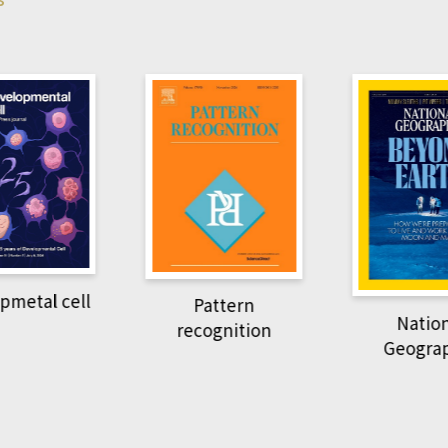
pmetal cell
Pattern
Natio
recognition
Geogra