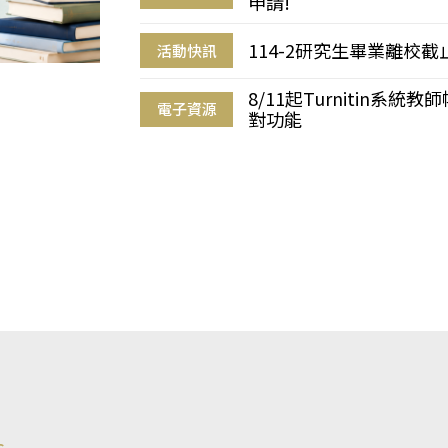
申請!
114-2研究生畢業離校
活動快訊
8/11起Turnitin系
電子資源
對功能
s