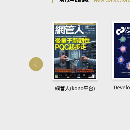
Develo
網管人(kono平台)
中英語教室(AEB
lking Library平
台)