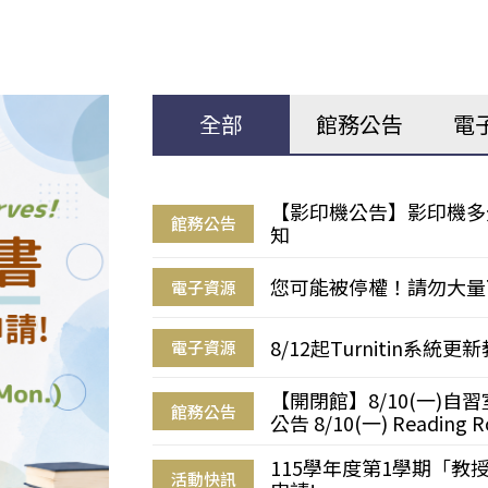
全部
館務公告
電
【影印機公告】影印機多
館務公告
知
您可能被停權！請勿大量
電子資源
8/12起Turnitin系
電子資源
【開閉館】8/10(一)
館務公告
公告 8/10(一) Reading R
115學年度第1學期「
活動快訊