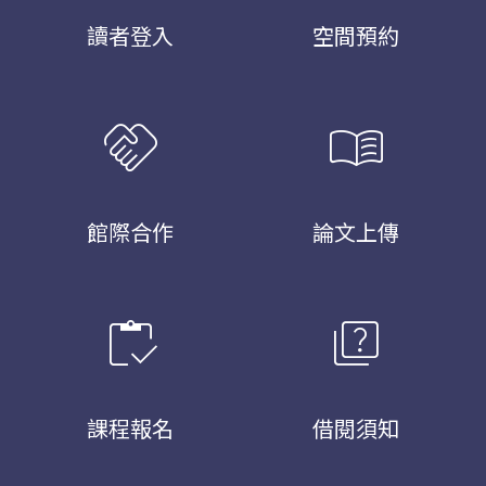
讀者登入
空間預約
handshake
menu_book
館際合作
論文上傳
inventory
quiz
課程報名
借閱須知