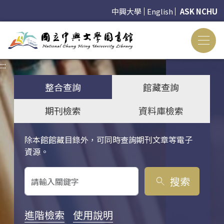
中興大學
English
ASK NCHU
:::
:::
整合查詢
館藏查詢
期刊檢索
資料庫檢索
除本館館藏目錄外，可同時查詢期刊文章等電子
關鍵字搜尋
資源。
搜索
search
進階檢索
使用說明