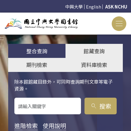
中興大學
English
ASK NCHU
:::
:::
整合查詢
館藏查詢
期刊檢索
資料庫檢索
除本館館藏目錄外，可同時查詢期刊文章等電子
關鍵字搜尋
資源。
搜索
search
進階檢索
使用說明