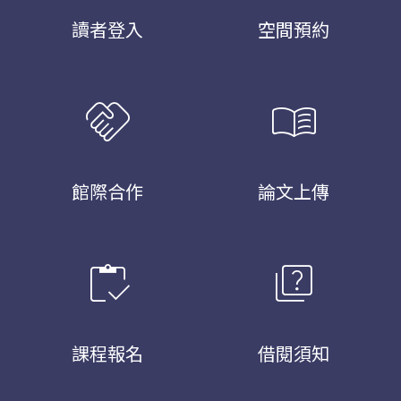
讀者登入
空間預約
handshake
menu_book
館際合作
論文上傳
inventory
quiz
課程報名
借閱須知