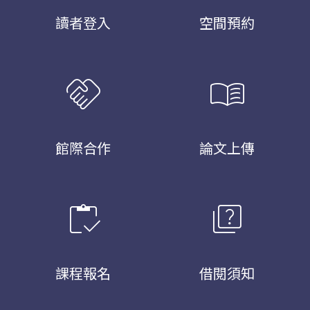
讀者登入
空間預約
handshake
menu_book
館際合作
論文上傳
inventory
quiz
課程報名
借閱須知