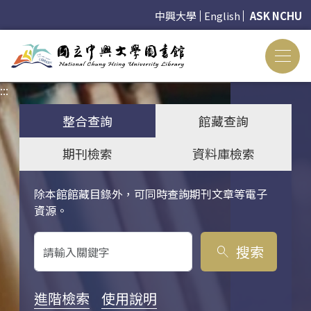
中興大學
English
ASK NCHU
:::
:::
整合查詢
館藏查詢
期刊檢索
資料庫檢索
除本館館藏目錄外，可同時查詢期刊文章等電子
關鍵字搜尋
資源。
搜索
search
進階檢索
使用說明