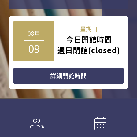
星期日
08月
今日開館時間
09
週日閉館(closed)
詳細開館時間
group
calendar_month