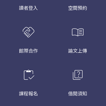
讀者登入
空間預約
handshake
menu_book
館際合作
論文上傳
inventory
quiz
課程報名
借閱須知