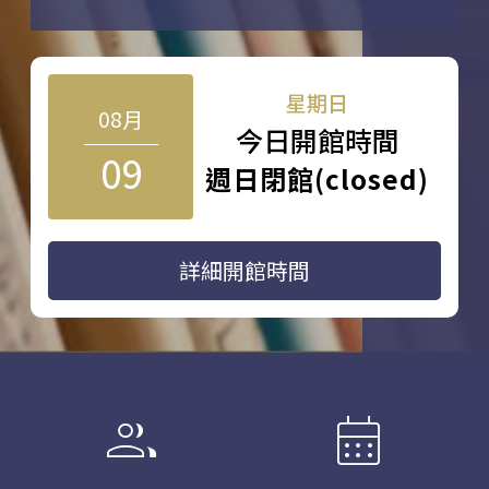
星期日
08月
今日開館時間
09
週日閉館(closed)
詳細開館時間
group
calendar_month