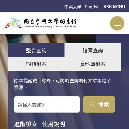
中興大學
English
ASK NCHU
:::
:::
整合查詢
館藏查詢
期刊檢索
資料庫檢索
除本館館藏目錄外，可同時查詢期刊文章等電子
關鍵字搜尋
資源。
搜索
search
進階檢索
使用說明