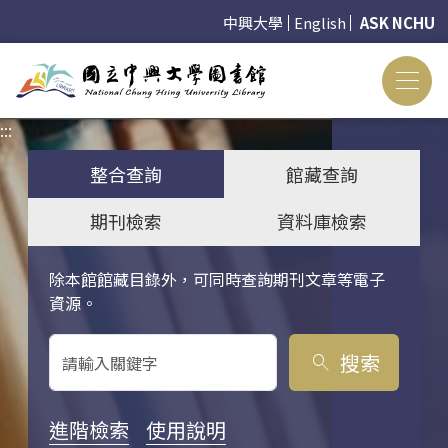
中興大學
English
ASK NCHU
:::
:::
整合查詢
館藏查詢
期刊檢索
資料庫檢索
除本館館藏目錄外，可同時查詢期刊文章等電子
關鍵字搜尋
資源。
搜索
search
進階檢索
使用說明