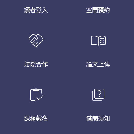
讀者登入
空間預約
handshake
menu_book
館際合作
論文上傳
inventory
quiz
課程報名
借閱須知