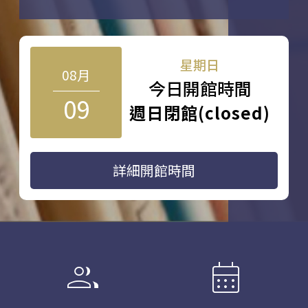
星期日
08月
今日開館時間
09
週日閉館(closed)
詳細開館時間
group
calendar_month