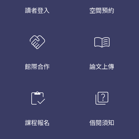
讀者登入
空間預約
handshake
menu_book
館際合作
論文上傳
inventory
quiz
課程報名
借閱須知