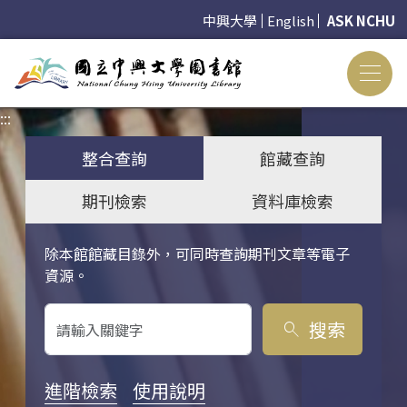
中興大學
English
ASK NCHU
:::
:::
整合查詢
館藏查詢
期刊檢索
資料庫檢索
除本館館藏目錄外，可同時查詢期刊文章等電子
關鍵字搜尋
資源。
搜索
search
進階檢索
使用說明