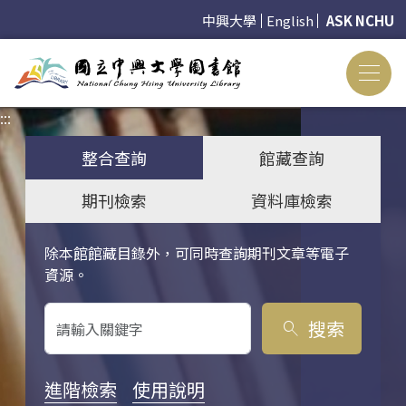
中興大學
English
ASK NCHU
:::
:::
整合查詢
館藏查詢
期刊檢索
資料庫檢索
除本館館藏目錄外，可同時查詢期刊文章等電子
關鍵字搜尋
資源。
搜索
search
進階檢索
使用說明