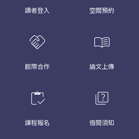
讀者登入
空間預約
handshake
menu_book
館際合作
論文上傳
inventory
quiz
課程報名
借閱須知