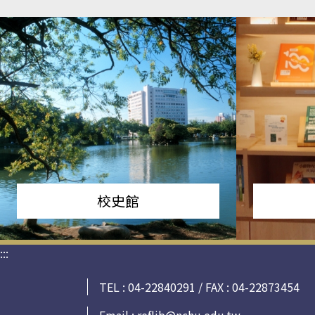
校史館
:::
TEL : 04-22840291 / FAX : 04-22873454
Email :
reflib@nchu.edu.tw