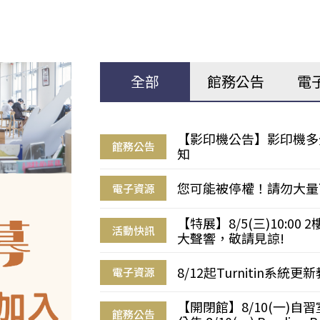
全部
館務公告
電
【影印機公告】影印機多
館務公告
知
您可能被停權！請勿大量
電子資源
【特展】8/5(三)10:0
活動快訊
大聲響，敬請見諒!
8/12起Turnitin系
電子資源
【開閉館】8/10(一)
館務公告