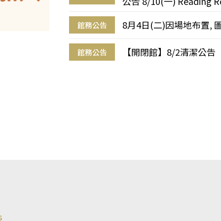
公告 8/10(一) Reading R
8月4日(二)因場地布置, 
館務公告
【開閉館】8/2清潔公告
館務公告
s