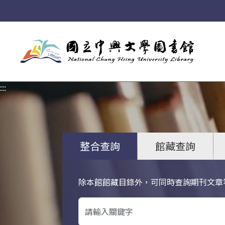
:::
:::
整合查詢
館藏查詢
除本館館藏目錄外，可同時查詢期刊文章
關鍵字搜尋