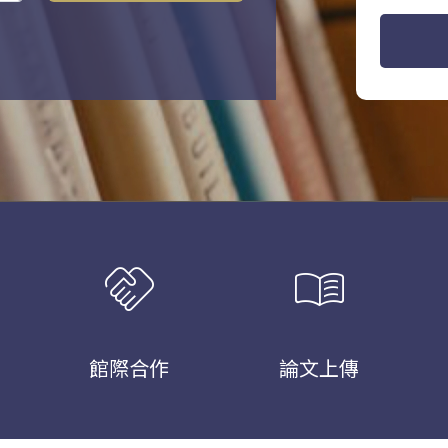
handshake
menu_book
館際合作
論文上傳