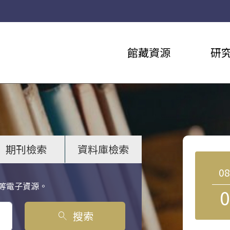
館藏資源
研
期刊檢索
資料庫檢索
0
等電子資源。
0
搜索
search