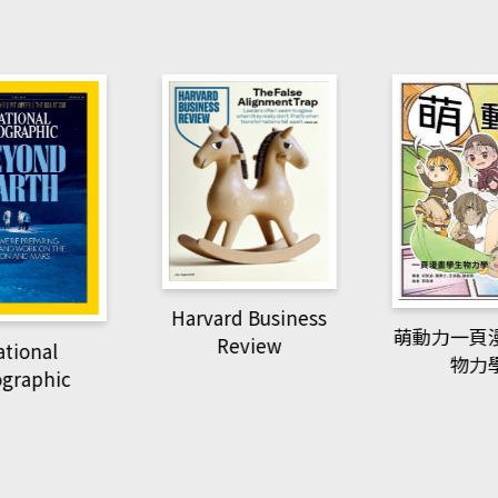
Harvard Business
萌動力一頁
Review
tional
物力
graphic