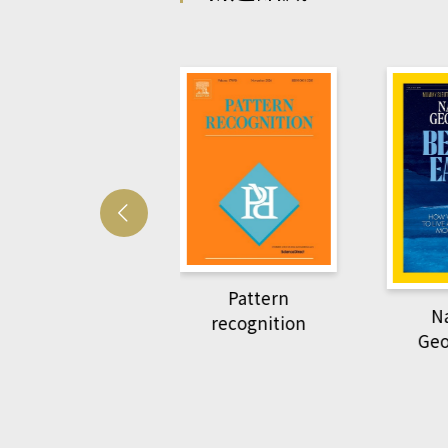
velopmetal cell
Pattern
Na
recognition
Geo