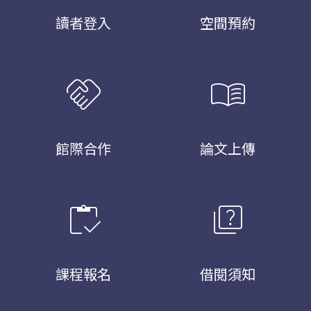
讀者登入
空間預約
handshake
menu_book
館際合作
論文上傳
inventory
quiz
課程報名
借閱須知