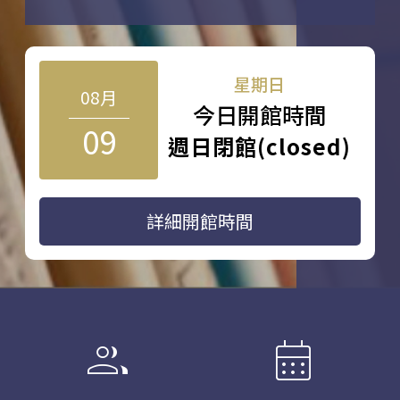
星期日
08月
今日開館時間
09
週日閉館(closed)
詳細開館時間
group
calendar_month