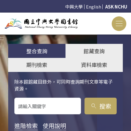
中興大學
English
ASK NCHU
:::
:::
整合查詢
館藏查詢
期刊檢索
資料庫檢索
除本館館藏目錄外，可同時查詢期刊文章等電子
關鍵字搜尋
資源。
搜索
search
進階檢索
使用說明