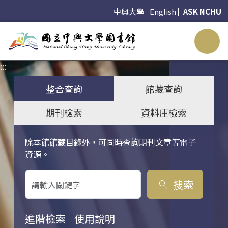
中興大學
English
ASK NCHU
:::
:::
整合查詢
館藏查詢
期刊檢索
資料庫檢索
除本館館藏目錄外，可同時查詢期刊文章等電子
關鍵字搜尋
資源。
搜索
search
進階檢索
使用說明