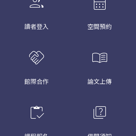
group
calendar_month
讀者登入
空間預約
handshake
menu_book
館際合作
論文上傳
inventory
quiz