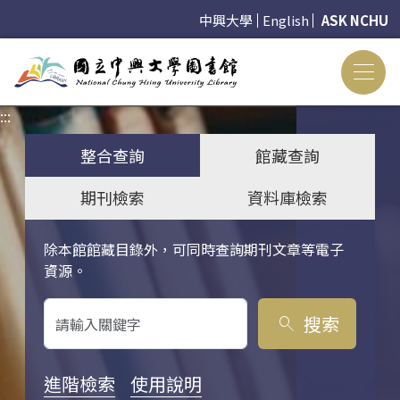
中興大學
English
ASK NCHU
:::
:::
整合查詢
館藏查詢
期刊檢索
資料庫檢索
除本館館藏目錄外，可同時查詢期刊文章等電子
關鍵字搜尋
資源。
搜索
search
進階檢索
使用說明