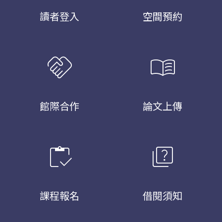
讀者登入
空間預約
handshake
menu_book
館際合作
論文上傳
inventory
quiz
課程報名
借閱須知