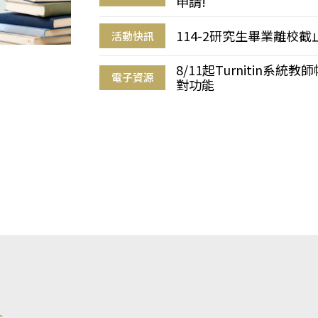
申請!
114-2研究生畢業離校
活動快訊
8/11起Turnitin系
電子資源
對功能
s