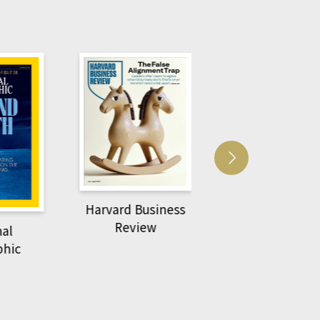
usiness
ACS Catalysi
萌動力一頁漫畫學生
ew
物力學