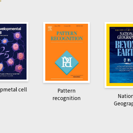
Harvard B
attern
Revi
National
ognition
Geographic