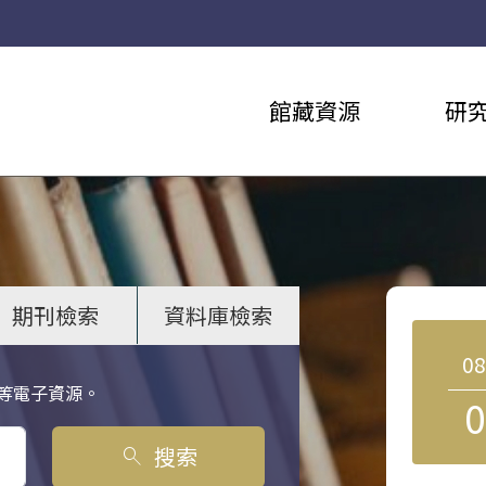
館藏資源
研
期刊檢索
資料庫檢索
0
等電子資源。
0
搜索
search