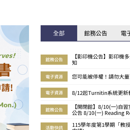
全部
館務公告
電
【影印機公告】影印機多
館務公告
知
您可能被停權！請勿大量
電子資源
8/12起Turnitin系
電子資源
【開閉館】8/10(一)
館務公告
公告 8/10(一) Reading R
115學年度第1學期「
活動快訊