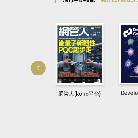
Developmetal cell
管人(kono平台)
P
rec