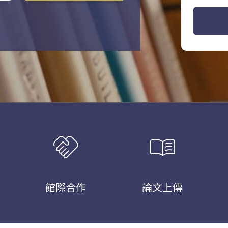
handshake
menu_book
館際合作
論文上傳