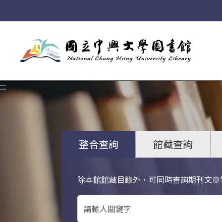
:::
:::
整合查詢
館藏查詢
除本館館藏目錄外，可同時查詢期刊文章
關鍵字搜尋