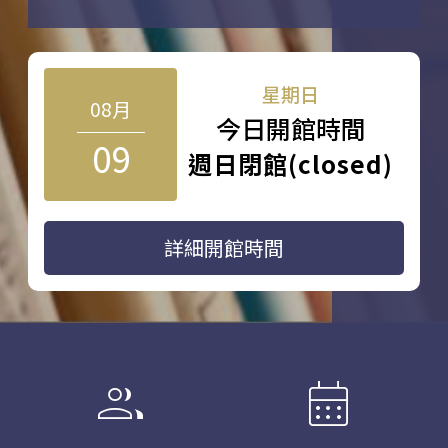
星期日
08月
今日開館時間
09
週日閉館(closed)
詳細開館時間
group
calendar_month