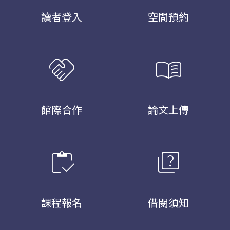
讀者登入
空間預約
handshake
menu_book
館際合作
論文上傳
inventory
quiz
課程報名
借閱須知