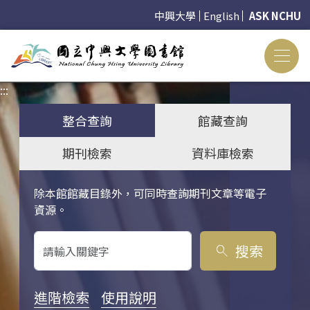
中興大學
English
ASK NCHU
:::
:::
整合查詢
館藏查詢
期刊檢索
資料庫檢索
除本館館藏目錄外，可同時查詢期刊文章等電子
關鍵字搜尋
資源。
搜索
search
進階檢索
使用說明