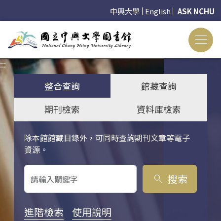
中興大學
English
ASK NCHU
:::
:::
整合查詢
館藏查詢
期刊檢索
資料庫檢索
除本館館藏目錄外，可同時查詢期刊文章等電子
關鍵字搜尋
資源。
搜索
search
進階檢索
使用說明