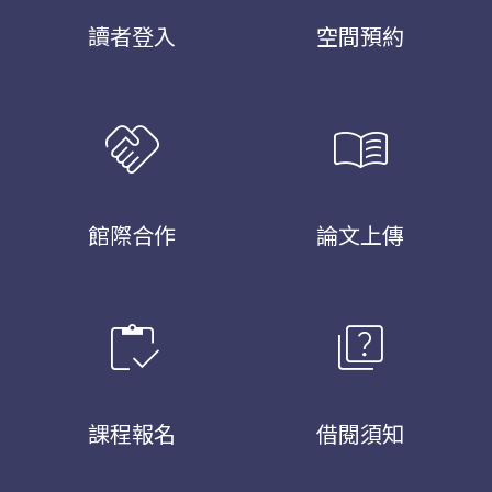
讀者登入
空間預約
handshake
menu_book
館際合作
論文上傳
inventory
quiz
課程報名
借閱須知