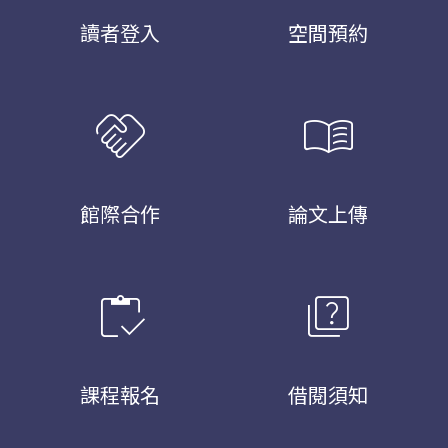
讀者登入
空間預約
handshake
menu_book
館際合作
論文上傳
inventory
quiz
課程報名
借閱須知