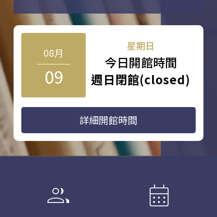
星期日
08月
今日開館時間
09
週日閉館(closed)
詳細開館時間
group
calendar_month