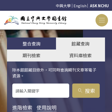
中興大學
English
ASK NCHU
:::
:::
整合查詢
館藏查詢
期刊檢索
資料庫檢索
除本館館藏目錄外，可同時查詢期刊文章等電子
關鍵字搜尋
資源。
搜索
search
進階檢索
使用說明