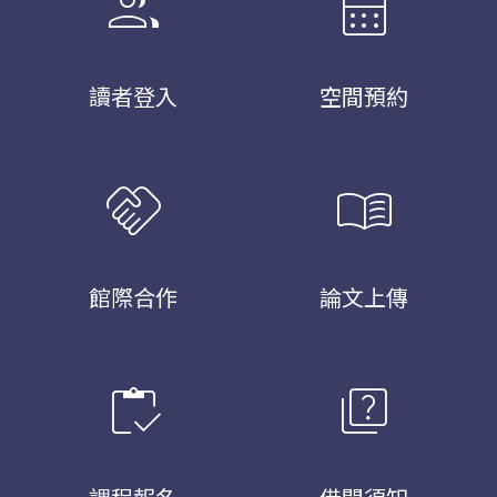
group
calendar_month
讀者登入
空間預約
handshake
menu_book
館際合作
論文上傳
inventory
quiz