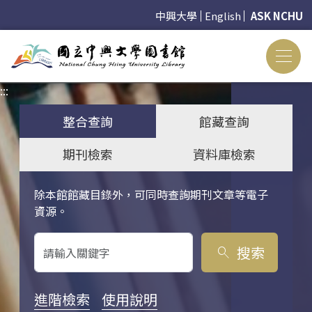
中興大學
English
ASK NCHU
:::
:::
整合查詢
館藏查詢
期刊檢索
資料庫檢索
除本館館藏目錄外，可同時查詢期刊文章等電子
關鍵字搜尋
資源。
搜索
search
進階檢索
使用說明