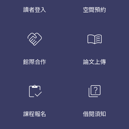
讀者登入
空間預約
handshake
menu_book
館際合作
論文上傳
inventory
quiz
課程報名
借閱須知