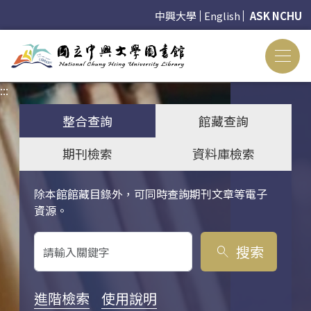
中興大學
English
ASK NCHU
:::
:::
整合查詢
館藏查詢
期刊檢索
資料庫檢索
除本館館藏目錄外，可同時查詢期刊文章等電子
關鍵字搜尋
資源。
搜索
search
進階檢索
使用說明