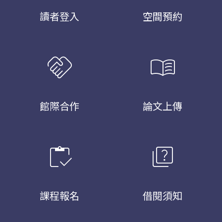
讀者登入
空間預約
handshake
menu_book
館際合作
論文上傳
inventory
quiz
課程報名
借閱須知