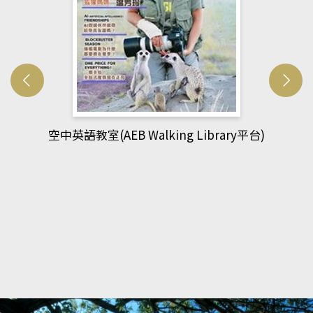
台)
網管人(kono平台)