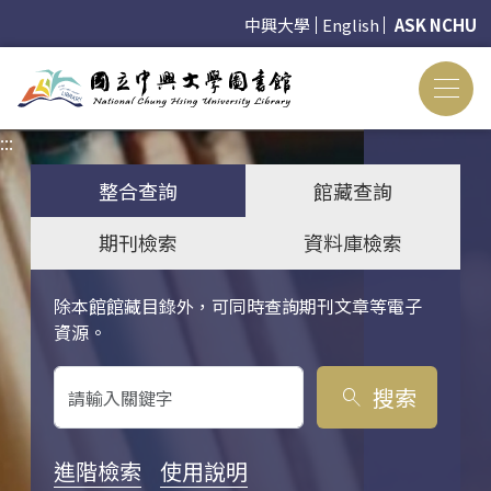
中興大學
English
ASK NCHU
:::
:::
整合查詢
館藏查詢
期刊檢索
資料庫檢索
除本館館藏目錄外，可同時查詢期刊文章等電子
關鍵字搜尋
資源。
搜索
search
進階檢索
使用說明