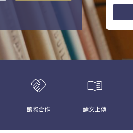
handshake
menu_book
館際合作
論文上傳