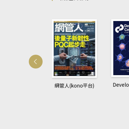
Develo
網管人(kono平台)
中英語教室(AEB
lking Library平
台)