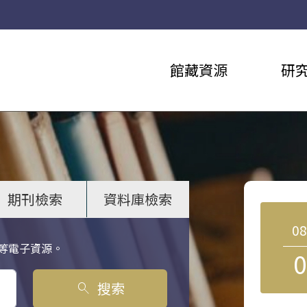
館藏資源
研
期刊檢索
資料庫檢索
0
等電子資源。
0
搜索
search