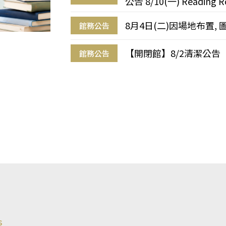
公告 8/10(一) Reading R
8月4日(二)因場地布置, 
館務公告
【開閉館】8/2清潔公告
館務公告
s