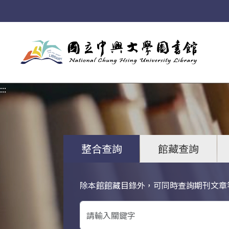
:::
:::
整合查詢
館藏查詢
除本館館藏目錄外，可同時查詢期刊文章
關鍵字搜尋