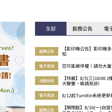
全部
館務公告
電
【影印機公告】影印機多
館務公告
知
您可能被停權！請勿大量
電子資源
【特展】8/5(三)10:0
活動快訊
大聲響，敬請見諒!
8/12起Turnitin系
電子資源
【開閉館】8/10(一)
館務公告