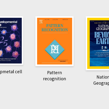
pmetal cell
Pattern
Natio
recognition
Geogra