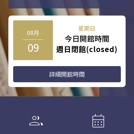
星期日
08月
今日開館時間
09
週日閉館(closed)
詳細開館時間
group
calendar_month