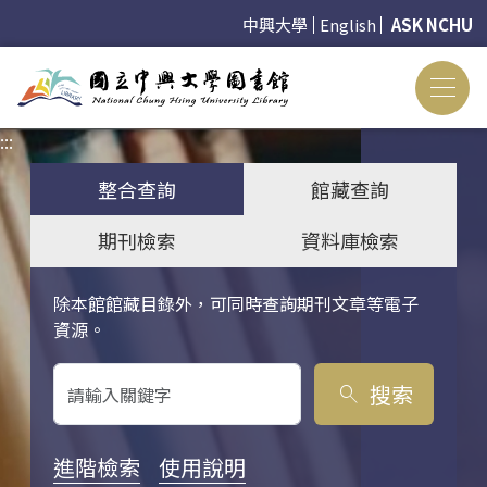
中興大學
English
ASK NCHU
:::
:::
整合查詢
館藏查詢
期刊檢索
資料庫檢索
除本館館藏目錄外，可同時查詢期刊文章等電子
關鍵字搜尋
資源。
搜索
search
進階檢索
使用說明