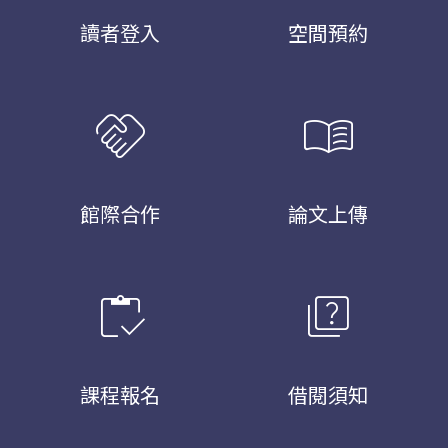
讀者登入
空間預約
handshake
menu_book
館際合作
論文上傳
inventory
quiz
課程報名
借閱須知