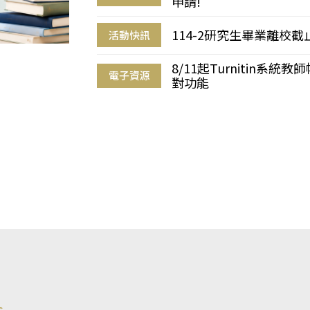
申請!
114-2研究生畢業離校
活動快訊
8/11起Turnitin系
電子資源
對功能
s