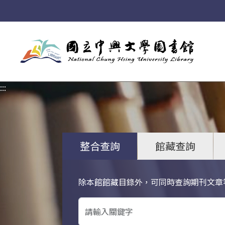
:::
:::
整合查詢
館藏查詢
除本館館藏目錄外，可同時查詢期刊文章
關鍵字搜尋