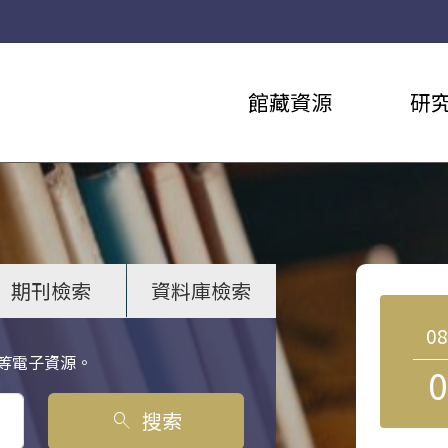
館藏資源
研
期刊檢索
資料庫檢索
0
等電子資源。
0
搜索
search