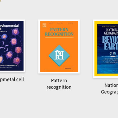
pmetal cell
Pattern
Natio
recognition
Geogra