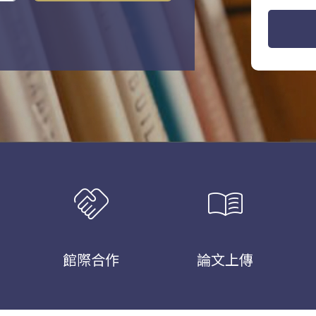
handshake
menu_book
館際合作
論文上傳