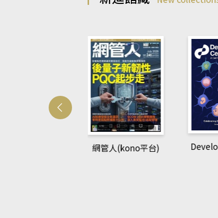
Develo
網管人(kono平台)
中英語教室(AEB
lking Library平
台)