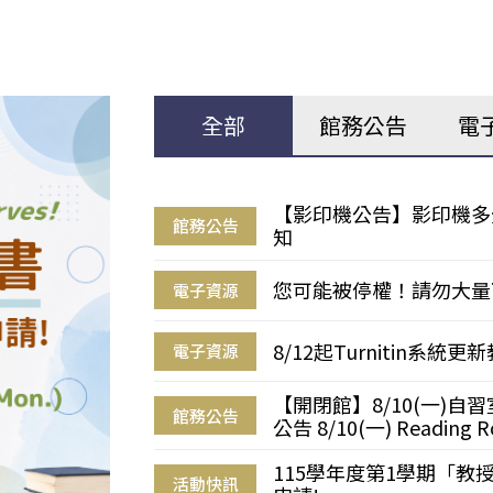
全部
館務公告
電
【影印機公告】影印機多
館務公告
知
您可能被停權！請勿大量
電子資源
8/12起Turnitin系
電子資源
【開閉館】8/10(一)
館務公告
公告 8/10(一) Reading R
115學年度第1學期「
活動快訊