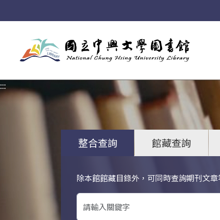
:::
:::
整合查詢
館藏查詢
除本館館藏目錄外，可同時查詢期刊文章
關鍵字搜尋