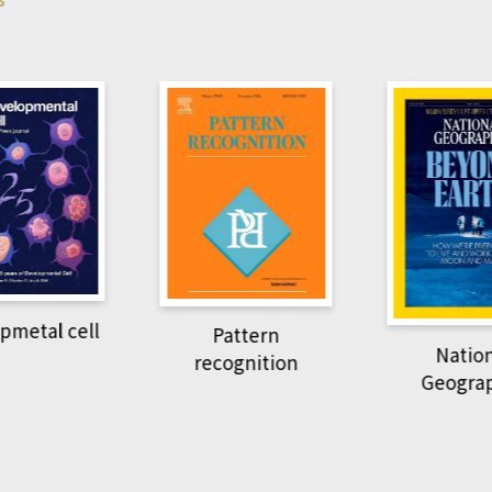
pmetal cell
Pattern
Natio
recognition
Geogra