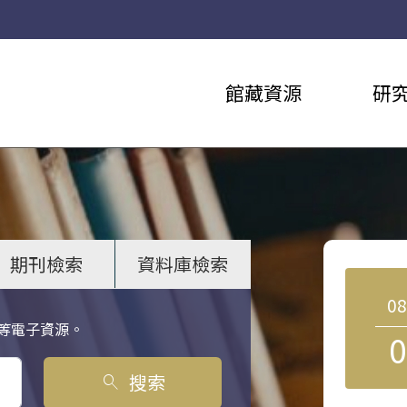
館藏資源
研
期刊檢索
資料庫檢索
0
等電子資源。
0
搜索
search