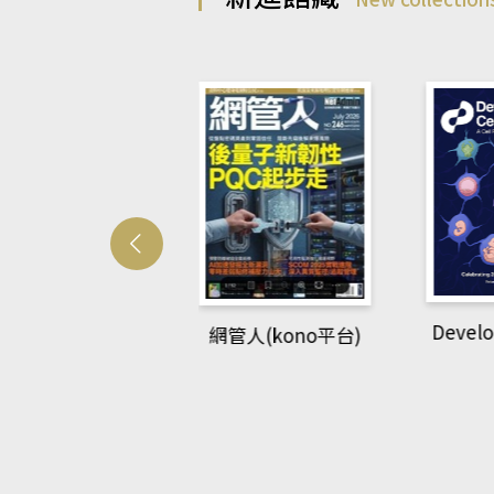
Develo
網管人(kono平台)
中英語教室(AEB
lking Library平
台)