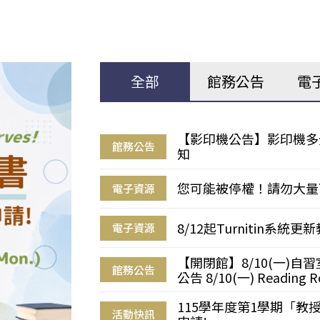
全部
館務公告
電
【影印機公告】影印機多
館務公告
知
您可能被停權！請勿大量
電子資源
8/12起Turnitin系
電子資源
【開閉館】8/10(一)
館務公告
公告 8/10(一) Reading R
115學年度第1學期「
活動快訊