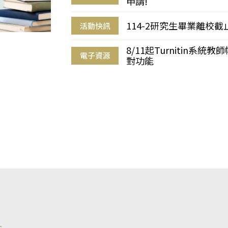
申請!
114-2研究生畢業離校
活動快訊
8/11起Turnitin系
電子資源
對功能
s