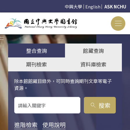
中興大學
English
ASK NCHU
:::
:::
整合查詢
館藏查詢
期刊檢索
資料庫檢索
除本館館藏目錄外，可同時查詢期刊文章等電子
關鍵字搜尋
資源。
搜索
search
進階檢索
使用說明