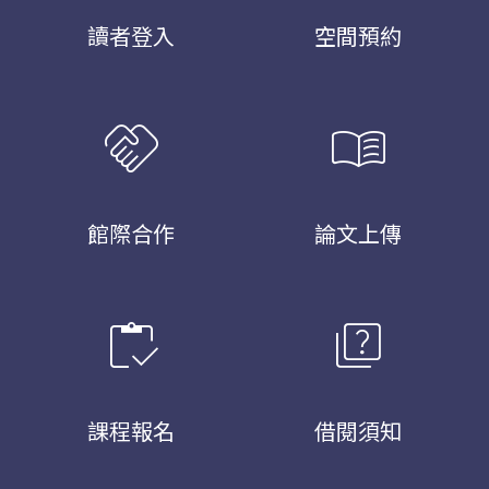
讀者登入
空間預約
handshake
menu_book
館際合作
論文上傳
inventory
quiz
課程報名
借閱須知