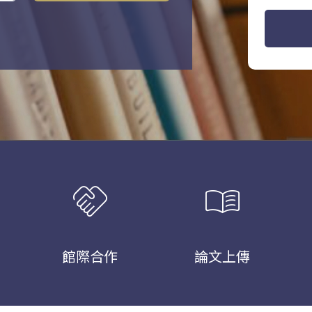
handshake
menu_book
館際合作
論文上傳