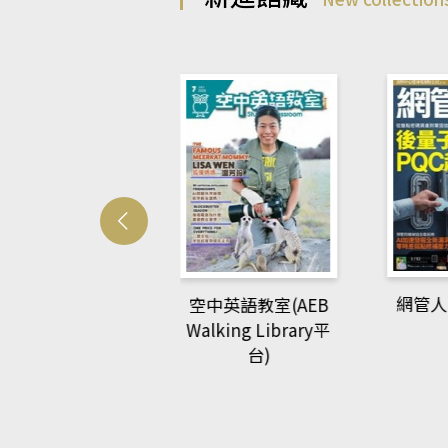
Develo
網管人(kono平台)
中英語教室(AEB
lking Library平
台)