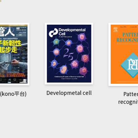
pmetal cell
Pattern
Natio
recognition
Geogra