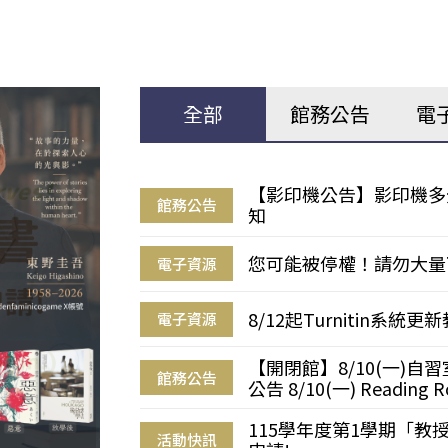
全部
館務公告
電
【影印機公告】影印機多
館務公告
知
您可能被停權！請勿大量
電子資源
8/12起Turnitin系
電子資源
【開閉館】8/10(一)
館務公告
公告 8/10(一) Reading R
115學年度第1學期「
活動快訊