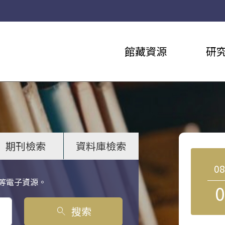
館藏資源
研
期刊檢索
資料庫檢索
0
等電子資源。
0
搜索
search