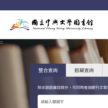
:::
:::
整合查詢
館藏查詢
除本館館藏目錄外，可同時查詢期刊文章
關鍵字搜尋