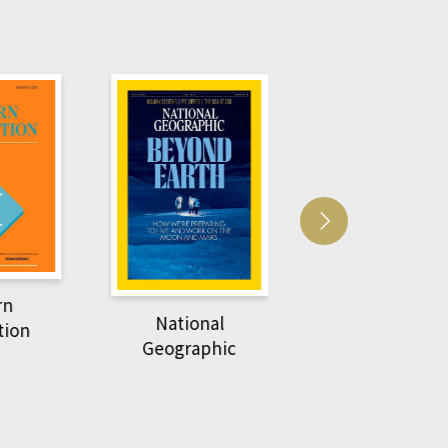
Harvard Business
萌動力一頁漫畫
Review
nal
物力學
phic