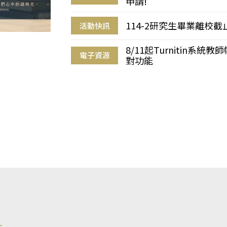
申請!
114-2研究生畢業離校
活動快訊
8/11起Turnitin系
電子資源
對功能
s