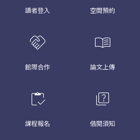
讀者登入
空間預約
handshake
menu_book
館際合作
論文上傳
inventory
quiz
課程報名
借閱須知