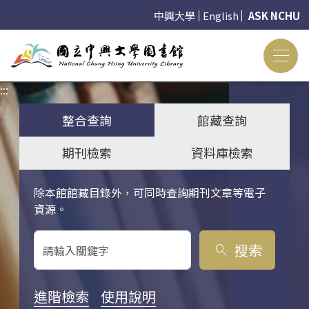
中興大學
English
ASK NCHU
:::
:::
整合查詢
館藏查詢
期刊檢索
資料庫檢索
除本館館藏目錄外，可同時查詢期刊文章等電子
關鍵字搜尋
資源。
搜索
search
進階檢索
使用說明