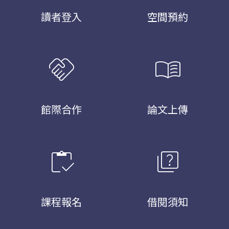
讀者登入
空間預約
handshake
menu_book
館際合作
論文上傳
inventory
quiz
課程報名
借閱須知