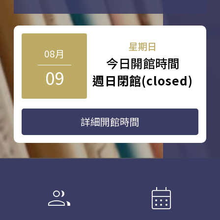
星期日
08月
今日開館時間
09
週日閉館(closed)
詳細開館時間
group
calendar_month