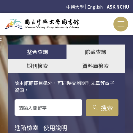
中興大學
English
ASK NCHU
:::
:::
整合查詢
館藏查詢
期刊檢索
資料庫檢索
除本館館藏目錄外，可同時查詢期刊文章等電子
關鍵字搜尋
資源。
搜索
search
進階檢索
使用說明