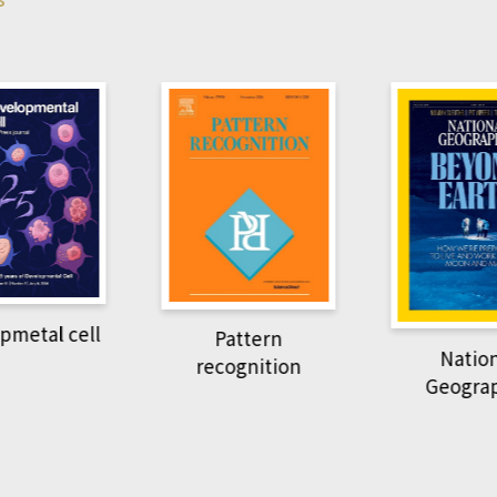
pmetal cell
Pattern
Natio
recognition
Geogra