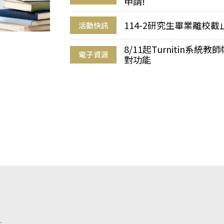
申請!
114-2研究生畢業離校
活動快訊
8/11起Turnitin系
電子資源
對功能
s