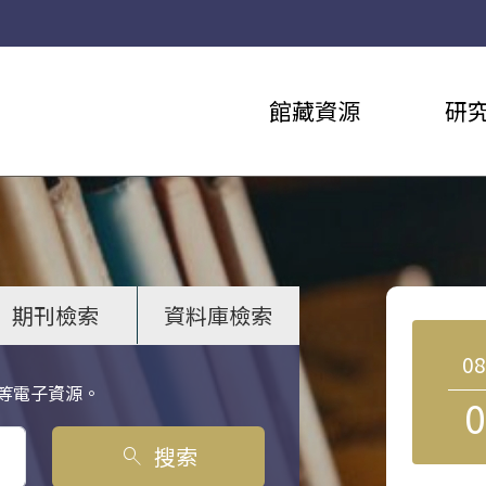
館藏資源
研
期刊檢索
資料庫檢索
0
等電子資源。
0
搜索
search