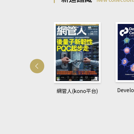
Develo
網管人(kono平台)
中英語教室(AEB
lking Library平
台)