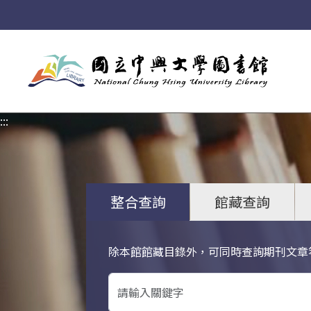
:::
:::
整合查詢
館藏查詢
除本館館藏目錄外，可同時查詢期刊文章
關鍵字搜尋