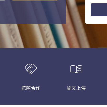
handshake
menu_book
館際合作
論文上傳