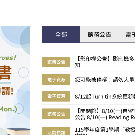
全部
館務公告
電
【影印機公告】影印機多
館務公告
知
您可能被停權！請勿大量
電子資源
8/12起Turnitin系
電子資源
【開閉館】8/10(一)
館務公告
公告 8/10(一) Reading R
115學年度第1學期「
活動快訊