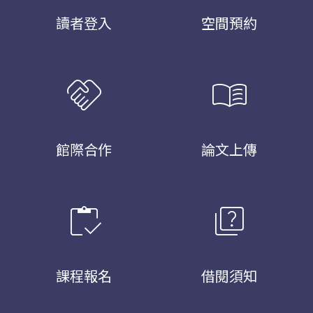
讀者登入
空間預約
handshake
menu_book
館際合作
論文上傳
inventory
quiz
課程報名
借閱須知