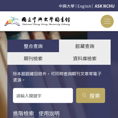
中興大學
English
ASK NCHU
:::
:::
整合查詢
館藏查詢
期刊檢索
資料庫檢索
除本館館藏目錄外，可同時查詢期刊文章等電子
關鍵字搜尋
資源。
搜索
search
進階檢索
使用說明