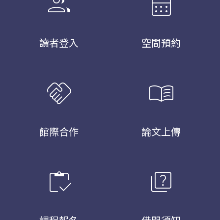
group
calendar_month
讀者登入
空間預約
handshake
menu_book
館際合作
論文上傳
inventory
quiz