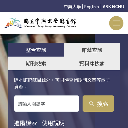
中興大學
English
ASK NCHU
:::
:::
整合查詢
館藏查詢
期刊檢索
資料庫檢索
除本館館藏目錄外，可同時查詢期刊文章等電子
關鍵字搜尋
資源。
搜索
search
進階檢索
使用說明