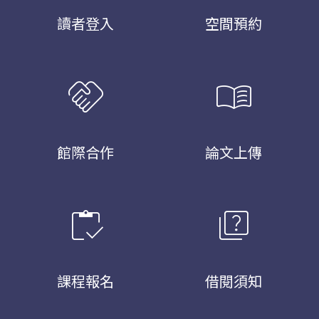
讀者登入
空間預約
handshake
menu_book
館際合作
論文上傳
inventory
quiz
課程報名
借閱須知