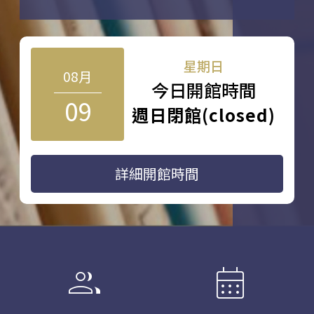
星期日
08月
今日開館時間
09
週日閉館(closed)
詳細開館時間
group
calendar_month