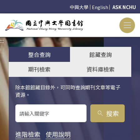
中興大學
English
ASK NCHU
:::
:::
整合查詢
館藏查詢
期刊檢索
資料庫檢索
除本館館藏目錄外，可同時查詢期刊文章等電子
關鍵字搜尋
資源。
搜索
search
進階檢索
使用說明