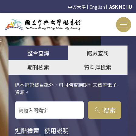
中興大學
English
ASK NCHU
:::
:::
整合查詢
館藏查詢
期刊檢索
資料庫檢索
除本館館藏目錄外，可同時查詢期刊文章等電子
關鍵字搜尋
資源。
搜索
search
進階檢索
使用說明