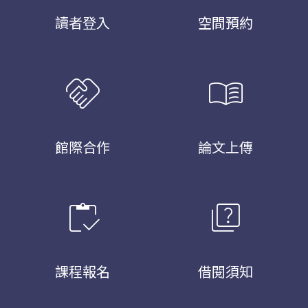
讀者登入
空間預約
handshake
menu_book
館際合作
論文上傳
inventory
quiz
課程報名
借閱須知