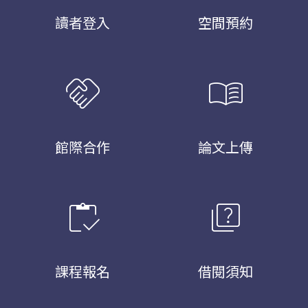
讀者登入
空間預約
handshake
menu_book
館際合作
論文上傳
inventory
quiz
課程報名
借閱須知