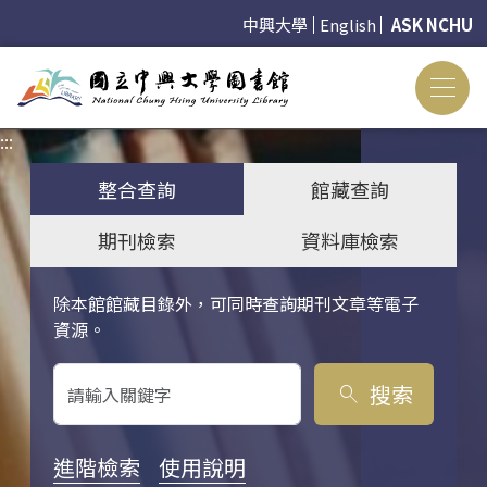
中興大學
English
ASK NCHU
:::
:::
整合查詢
館藏查詢
期刊檢索
資料庫檢索
除本館館藏目錄外，可同時查詢期刊文章等電子
關鍵字搜尋
資源。
搜索
search
進階檢索
使用說明