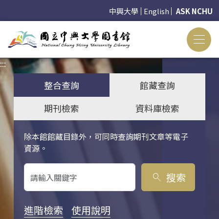
中興大學
English
ASK NCHU
:::
:::
整合查詢
館藏查詢
期刊檢索
資料庫檢索
除本館館藏目錄外，可同時查詢期刊文章等電子
關鍵字搜尋
資源。
搜索
search
進階檢索
使用說明