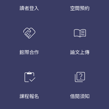
讀者登入
空間預約
handshake
menu_book
館際合作
論文上傳
inventory
quiz
課程報名
借閱須知