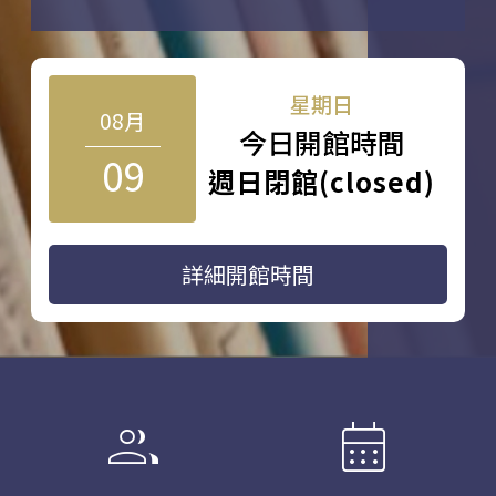
星期日
08月
今日開館時間
09
週日閉館(closed)
詳細開館時間
group
calendar_month