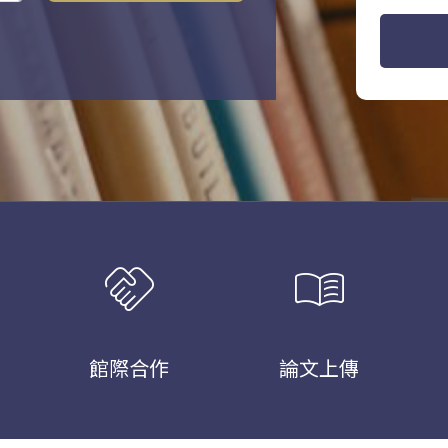
handshake
menu_book
館際合作
論文上傳