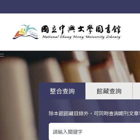
:::
:::
整合查詢
館藏查詢
除本館館藏目錄外，可同時查詢期刊文章
關鍵字搜尋