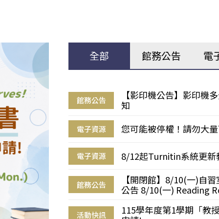
全部
館務公告
電
【影印機公告】影印機多
館務公告
知
您可能被停權！請勿大量
電子資源
8/12起Turnitin系
電子資源
【開閉館】8/10(一)
館務公告
公告 8/10(一) Reading R
115學年度第1學期「
活動快訊