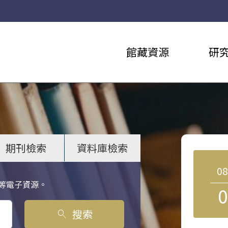
館藏資源
研
期刊檢索
資料庫檢索
0
等電子資源。
0
搜索
search