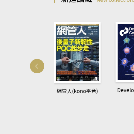
Develo
網管人(kono平台)
中英語教室(AEB
lking Library平
台)