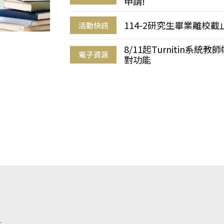
申請!
114-2研究生畢業離校
活動快訊
8/11起Turnitin系
電子資源
對功能
s