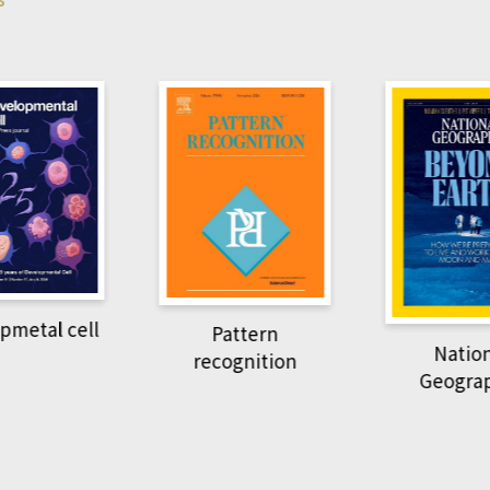
pmetal cell
Pattern
Natio
recognition
Geogra