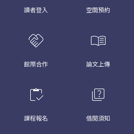
讀者登入
空間預約
handshake
menu_book
館際合作
論文上傳
inventory
quiz
課程報名
借閱須知