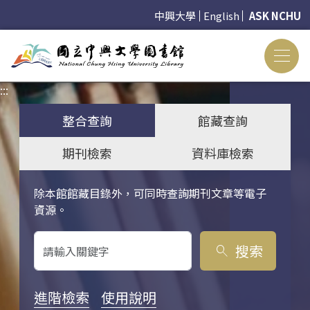
中興大學
English
ASK NCHU
:::
:::
整合查詢
館藏查詢
期刊檢索
資料庫檢索
除本館館藏目錄外，可同時查詢期刊文章等電子
關鍵字搜尋
資源。
搜索
search
進階檢索
使用說明