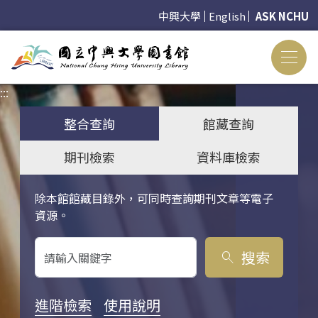
中興大學
English
ASK NCHU
:::
:::
整合查詢
館藏查詢
期刊檢索
資料庫檢索
除本館館藏目錄外，可同時查詢期刊文章等電子
關鍵字搜尋
資源。
搜索
search
進階檢索
使用說明