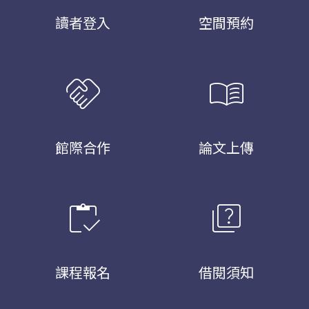
讀者登入
空間預約
handshake
menu_book
館際合作
論文上傳
inventory
quiz
課程報名
借閱須知