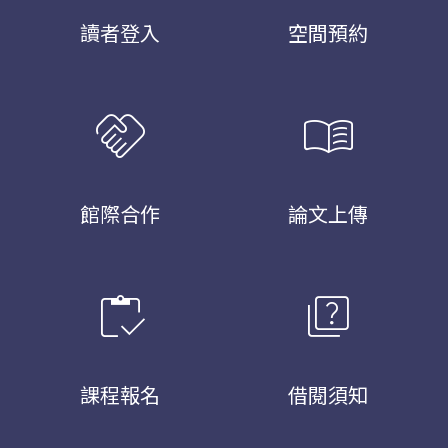
讀者登入
空間預約
handshake
menu_book
館際合作
論文上傳
inventory
quiz
課程報名
借閱須知