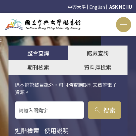
中興大學
English
ASK NCHU
:::
:::
整合查詢
館藏查詢
期刊檢索
資料庫檢索
除本館館藏目錄外，可同時查詢期刊文章等電子
關鍵字搜尋
資源。
搜索
search
進階檢索
使用說明