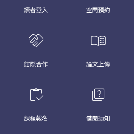
讀者登入
空間預約
handshake
menu_book
館際合作
論文上傳
inventory
quiz
課程報名
借閱須知