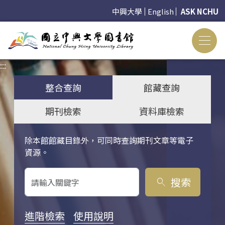
中興大學
English
ASK NCHU
:::
:::
整合查詢
館藏查詢
期刊檢索
資料庫檢索
除本館館藏目錄外，可同時查詢期刊文章等電子
關鍵字搜尋
資源。
搜索
search
進階檢索
使用說明